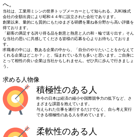
へ。
当社は、工業用ミシンの世界トップメーカーとして知られる、JUKI株式
会社の全額出資により昭和４４年に設立された会社であります。
​創業以来、量的にも質的にもたゆまざる研鑽を重ね各分野から高い評価を
得ております。
「顧客の満足する誇り得る品を創意と熱意と人の和・輪で送り出す」そん
な当社の思いに共感してくださる皆様の応募を心よりお待ちしておりま
す。
​求職者の中には、数ある企業の中から、「自分のやりたいことをかなえて
くれる企業はどこか？」と、悩まれている方も多いと思います。ご自身に
とって相性の良い企業は当社かもしれません。ぜひ共に歩んで行きましょ
う。
求める人物像
積極性のある人
昨今の日本は経済の縮小や国際競争力の低下など、さ
まざまな課題を抱えています。
与えられた仕事を遂行するだけでなく、自ら考え実行
できる積極性のある人を求めています。
柔軟性のある人